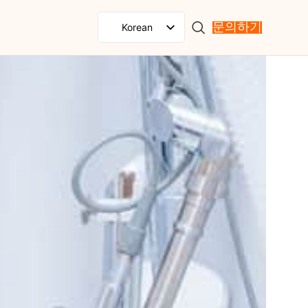
Korean
문의하기
English
Spanish
French
Russian
Portuguese
Japanese
German
Italian
Arabic