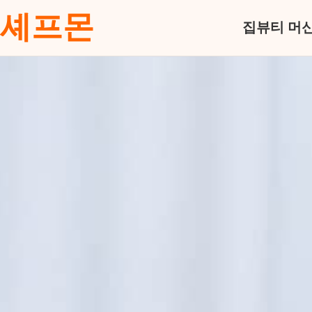
셰프몬
집
뷰티 머