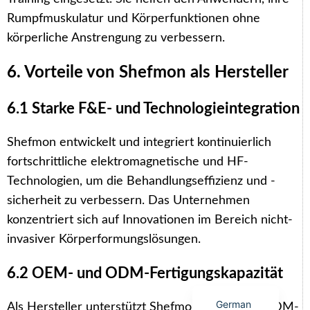
Rumpfmuskulatur und Körperfunktionen ohne
körperliche Anstrengung zu verbessern.
6. Vorteile von Shefmon als Hersteller
Arabic
6.1 Starke F&E- und Technologieintegration
Italian
Shefmon entwickelt und integriert kontinuierlich
Korean
fortschrittliche elektromagnetische und HF-
Japanese
Technologien, um die Behandlungseffizienz und -
Portuguese
sicherheit zu verbessern. Das Unternehmen
Russian
konzentriert sich auf Innovationen im Bereich nicht-
French
invasiver Körperformungslösungen.
Spanish
6.2 OEM- und ODM-Fertigungskapazität
English
German
Als Hersteller unterstützt Shefmon OEM- und ODM-