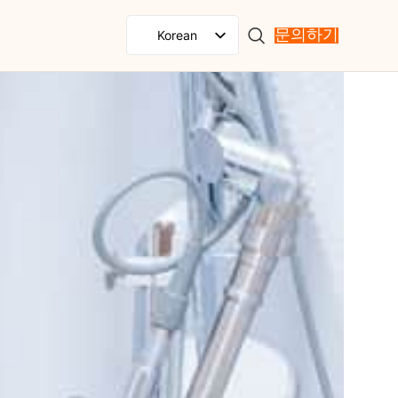
Korean
문의하기
English
Spanish
French
Russian
Portuguese
Japanese
German
Italian
Arabic