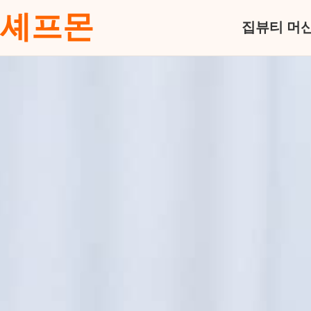
셰프몬
집
뷰티 머