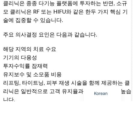
클리닉은 종종 다기능 플랫폼에 투자하는 반면, 소규
Arabic
모 클리닉은 RF 또는 HIFU와 같은 한두 가지 핵심 기
Italian
술에 집중할 수 있습니다.
German
Japanese
주요 의사결정 요인은 다음과 같습니다.
Portuguese
해당 지역의 치료 수요
Russian
기기의 다용성
French
투자수익률 잠재력
Spanish
유지보수 및 소모품 비용
리프팅, 타이트닝, 피부 재생 시술을 함께 제공하는 클
English
리닉은 일반적으로 고객 유지율과 재방문율이 더 높습
Korean
니다.
미용 기술 시장 동향
미용 기기 시장은 빠르게 진화하고 있습니다. 가장 큰