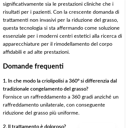
significativamente sia le prestazioni cliniche che i
risultati per i pazienti. Con la crescente domanda di
trattamenti non invasivi per la riduzione del grasso,
questa tecnologia si sta affermando come soluzione
essenziale per i moderni centri estetici alla ricerca di
apparecchiature per il rimodellamento del corpo
Arabic
affidabili e ad alte prestazioni.
Korean
German
Domande frequenti
Japanese
1. In che modo la criolipolisi a 360° si differenzia dal
Portuguese
tradizionale congelamento del grasso?
Russian
Fornisce un raffreddamento a 360 gradi anziché un
French
raffreddamento unilaterale, con conseguente
Spanish
riduzione del grasso più uniforme.
English
2. Il trattamento è doloroso?