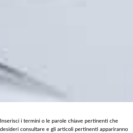
Inserisci i termini o le parole chiave pertinenti che
desideri consultare e gli articoli pertinenti appariranno