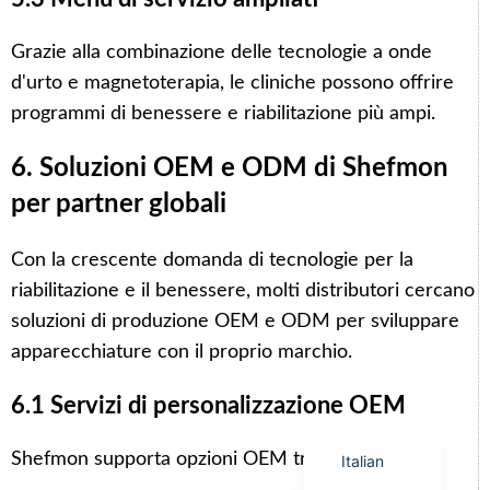
Grazie alla combinazione delle tecnologie a onde
d'urto e magnetoterapia, le cliniche possono offrire
programmi di benessere e riabilitazione più ampi.
Arabic
6. Soluzioni OEM e ODM di Shefmon
Korean
per partner globali
German
Japanese
Con la crescente domanda di tecnologie per la
Portuguese
riabilitazione e il benessere, molti distributori cercano
Russian
soluzioni di produzione OEM e ODM per sviluppare
apparecchiature con il proprio marchio.
French
Spanish
6.1 Servizi di personalizzazione OEM
English
Shefmon supporta opzioni OEM tra cui:
Italian