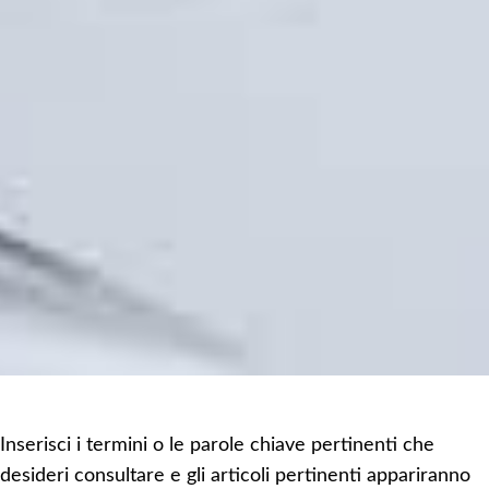
Inserisci i termini o le parole chiave pertinenti che
desideri consultare e gli articoli pertinenti appariranno