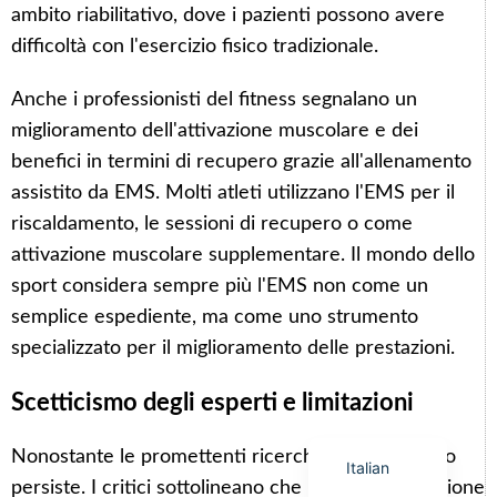
ambito riabilitativo, dove i pazienti possono avere
difficoltà con l'esercizio fisico tradizionale.
Anche i professionisti del fitness segnalano un
miglioramento dell'attivazione muscolare e dei
Arabic
benefici in termini di recupero grazie all'allenamento
Korean
assistito da EMS. Molti atleti utilizzano l'EMS per il
German
riscaldamento, le sessioni di recupero o come
Japanese
attivazione muscolare supplementare. Il mondo dello
Portuguese
sport considera sempre più l'EMS non come un
semplice espediente, ma come uno strumento
Russian
specializzato per il miglioramento delle prestazioni.
French
Spanish
Scetticismo degli esperti e limitazioni
English
Nonostante le promettenti ricerche, lo scetticismo
Italian
persiste. I critici sottolineano che l'elettrostimolazione