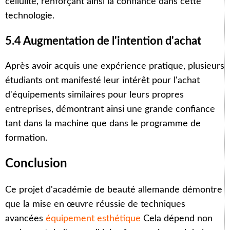
cellulite, renforçant ainsi la confiance dans cette
technologie.
5.4 Augmentation de l'intention d'achat
Après avoir acquis une expérience pratique, plusieurs
étudiants ont manifesté leur intérêt pour l'achat
d'équipements similaires pour leurs propres
Arabic
entreprises, démontrant ainsi une grande confiance
tant dans la machine que dans le programme de
Italian
formation.
Korean
German
Conclusion
Japanese
Ce projet d'académie de beauté allemande démontre
Portuguese
que la mise en œuvre réussie de techniques
Russian
avancées
équipement esthétique
Cela dépend non
Spanish