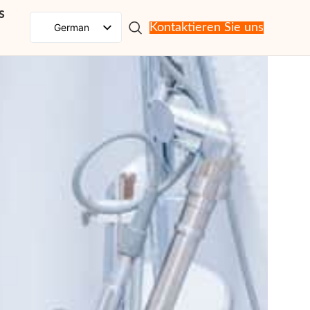
s
German
Kontaktieren Sie uns
English
Spanish
French
Russian
Portuguese
Japanese
Korean
Italian
Arabic