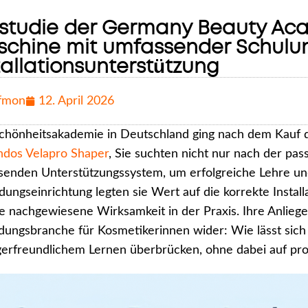
lstudie der Germany Beauty Aca
chine mit umfassender Schulu
tallationsunterstützung
fmon
12. April 2026
chönheitsakademie in Deutschland ging nach dem Kauf d
ndos Velapro Shaper
, Sie suchten nicht nur nach der p
senden Unterstützungssystem, um erfolgreiche Lehre un
ldungseinrichtung legten sie Wert auf die korrekte Instal
e nachgewiesene Wirksamkeit in der Praxis. Ihre Anlieg
dungsbranche für Kosmetikerinnen wider: Wie lässt sich d
erfreundlichem Lernen überbrücken, ohne dabei auf prof