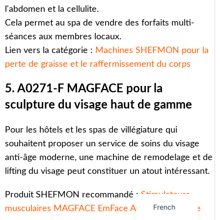
l'abdomen et la cellulite.
Cela permet au spa de vendre des forfaits multi-
séances aux membres locaux.
Lien vers la catégorie :
Machines SHEFMON pour la
Arabic
perte de graisse et le raffermissement du corps
Italian
5. A0271-F MAGFACE pour la
Korean
sculpture du visage haut de gamme
German
Japanese
Pour les hôtels et les spas de villégiature qui
Portuguese
souhaitent proposer un service de soins du visage
anti-âge moderne, une machine de remodelage et de
Russian
lifting du visage peut constituer un atout intéressant.
Spanish
English
Produit SHEFMON recommandé :
Stimulateurs
French
musculaires MAGFACE EmFace A0271-F à vendre