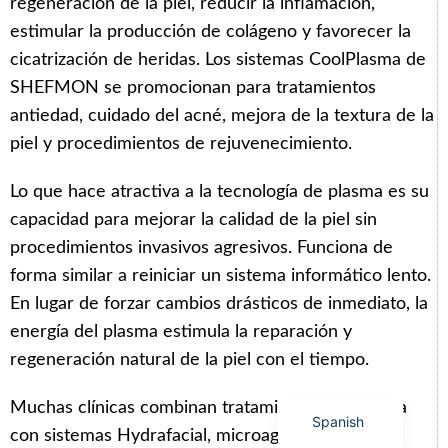
regeneración de la piel, reducir la inflamación,
estimular la producción de colágeno y favorecer la
cicatrización de heridas. Los sistemas CoolPlasma de
SHEFMON se promocionan para tratamientos
antiedad, cuidado del acné, mejora de la textura de la
Arabic
piel y procedimientos de rejuvenecimiento.
Italian
Korean
Lo que hace atractiva a la tecnología de plasma es su
capacidad para mejorar la calidad de la piel sin
German
procedimientos invasivos agresivos. Funciona de
Japanese
forma similar a reiniciar un sistema informático lento.
Portuguese
En lugar de forzar cambios drásticos de inmediato, la
Russian
energía del plasma estimula la reparación y
French
regeneración natural de la piel con el tiempo.
English
Muchas clínicas combinan tratamientos de plasma
Spanish
con sistemas Hydrafacial, microagujas de