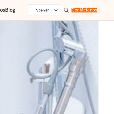
ros
Blog
Spanish
Contáctenos
English
French
Russian
Portuguese
Japanese
German
Korean
Italian
Arabic