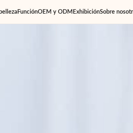
belleza
Función
OEM y ODM
Exhibición
Sobre nosot