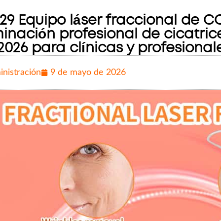
29 Equipo láser fraccional de C
minación profesional de cicatri
2026 para clínicas y profesional
inistración
9 de mayo de 2026