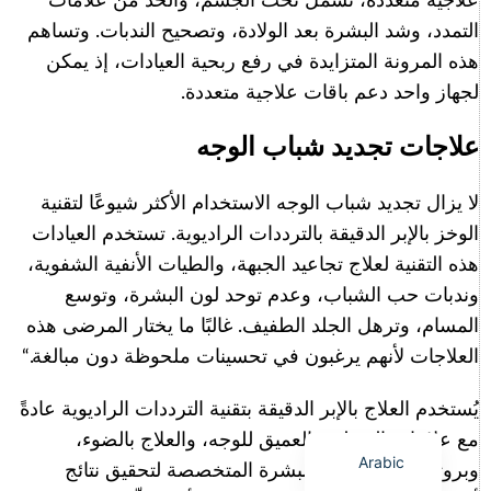
علاجية متعددة، تشمل نحت الجسم، والحد من علامات
التمدد، وشد البشرة بعد الولادة، وتصحيح الندبات. وتساهم
هذه المرونة المتزايدة في رفع ربحية العيادات، إذ يمكن
لجهاز واحد دعم باقات علاجية متعددة.
Italian
علاجات تجديد شباب الوجه
Korean
لا يزال تجديد شباب الوجه الاستخدام الأكثر شيوعًا لتقنية
German
الوخز بالإبر الدقيقة بالترددات الراديوية. تستخدم العيادات
Japanese
هذه التقنية لعلاج تجاعيد الجبهة، والطيات الأنفية الشفوية،
Portuguese
وندبات حب الشباب، وعدم توحد لون البشرة، وتوسع
Russian
المسام، وترهل الجلد الطفيف. غالبًا ما يختار المرضى هذه
French
العلاجات لأنهم يرغبون في تحسينات ملحوظة دون مبالغة.“
Spanish
يُستخدم العلاج بالإبر الدقيقة بتقنية الترددات الراديوية عادةً
English
مع علاجات الترطيب العميق للوجه، والعلاج بالضوء،
Arabic
وبروتوكولات العناية بالبشرة المتخصصة لتحقيق نتائج