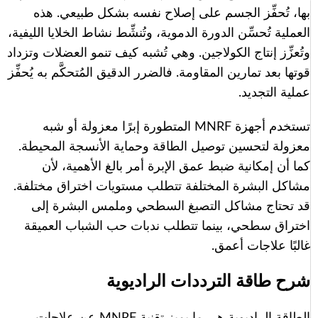
بها، تُحفِّز الجسم على إصلاح نفسه بشكل طبيعي. هذه
العملية تُحسِّن الدورة الدموية، وتُنشِّط نشاط الخلايا الليفية،
وتُعزِّز إنتاج الكولاجين. وهي تُشبه كيف تنمو العضلات وتزداد
قوتها بعد تمارين المقاومة. فالضرر الدقيق المُتحكَّم به يُحفِّز
عملية التجديد.
تستخدم أجهزة MNRF المتطورة إبرًا معزولة أو شبه
معزولة لتحسين توصيل الطاقة وحماية الأنسجة المحيطة.
كما أن إمكانية ضبط عمق الإبرة أمر بالغ الأهمية، لأن
مشاكل البشرة المختلفة تتطلب مستويات اختراق مختلفة.
قد تحتاج مشاكل التصبغ السطحي وملمس البشرة إلى
اختراق سطحي، بينما تتطلب ندبات حب الشباب العميقة
غالبًا علاجات أعمق.
شرح طاقة الترددات الراديوية
الطاقة الراديوية هي ما يميز تقنية MNRF عن علاجات