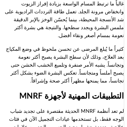
غالباً ما ترتبط المسام الواسعة بزيادة إفراز الزيوت
وانخفاض مرونة الجلد. تعمل طاقة الترددات الراديوية على
شد الأنسجة المحيطة، بينما يُحسّن الوخز بالإبر الدقيقة
ملمس البشرة ويجدد سطحها. والنتيجة هي بشرة أكثر
نعومة بمسام أصغر ونقاء أفضل.
كثيراً ما يُبلغ المرضى عن تحسن ملحوظ في وضع المكياج
بعد العلاج، وذلك لأن سطح البشرة يصبح أكثر نعومة
وتجانساً. يشبه الأمر صنفرة وتلميع الخشب الخشن حتى
يصبح أملساً ومتجانساً. تعكس البشرة الضوء بشكل أكثر
تجانساً، مما يمنحها مظهراً أكثر صحة وإشراقاً.
التطبيقات المهنية لأجهزة MNRF
لم تعد أنظمة MNRF الحديثة مقتصرة على تجديد شباب
الوجه فقط، بل تستخدمها عيادات التجميل الآن في فئات