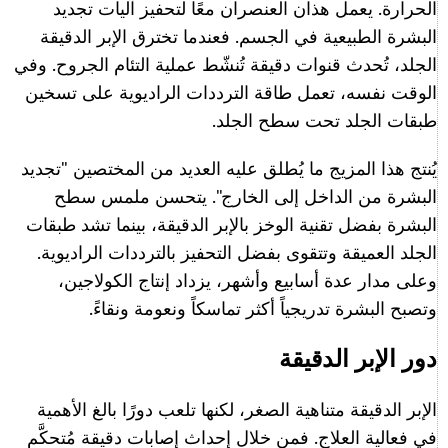
الحرارة. يعمل هذان العنصران معًا لتحفيز آليات تجديد
البشرة الطبيعية في الجسم. فعندما تخترق الإبر الدقيقة
الجلد، تُحدث قنوات دقيقة تُنشّط عملية التئام الجروح. وفي
الوقت نفسه، تعمل طاقة الترددات الراديوية على تسخين
طبقات الجلد تحت سطح الجلد.
يُنتج هذا المزيج ما يُطلق عليه العديد من المختصين "تجديد
البشرة من الداخل إلى الخارج". يتحسن ملمس سطح
البشرة بفضل تقنية الوخز بالإبر الدقيقة، بينما تشد طبقات
الجلد العميقة وتتقوى بفضل التحفيز بالترددات الراديوية.
وعلى مدار عدة أسابيع وأشهر، يزداد إنتاج الكولاجين،
وتصبح البشرة تدريجياً أكثر تماسكاً ونعومة ونقاءً.
دور الإبر الدقيقة
الإبر الدقيقة متناهية الصغر، لكنها تلعب دورًا بالغ الأهمية
في فعالية العلاج. فمن خلال إحداث إصابات دقيقة مُتحكَّم