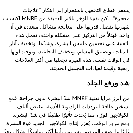
يسعى قطاع التجميل باستمرار إلى ابتكار "علاجات
معجزة"، لكن تقنية الوخز بالإبر الدقيقة من MNRF اكتسبت
شهرتها بفضل قدرتها على معالجة مشاكل متعددة في آن
واحد. فبدلاً من التركيز على مشكلة واحدة، تعمل هذه
التقنية على تحسين ملمس البشرة، وشدّها، وتخفيف آثار
الندبات، وتضييق المسام، وتخفيف التجاعيد، وتوحيد لونها
في الوقت نفسه. هذه الميزة تجعلها من أكثر العلاجات
ربحية وقيمة لعيادات التجميل الحديثة.
شد ورفع الجلد
من أبرز مزايا تقنية MNRF شدّ البشرة بدون جراحة. فمع
تسخين طاقة الترددات الراديوية للأدمة، تنقبض ألياف
الكولاجين فورًا، مما يُحدث تأثيرًا طفيفًا في شدّ البشرة.
ومع مرور الوقت، يُعزز إنتاج الكولاجين الجديد قوة البشرة.
غالبًا ما يصف المرضى بشرتهم بأنها أكثر تماسكًا وشدًا ونحتًا