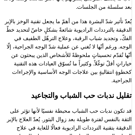
بعد سلسلة من الجلسات.
يُعدّ تأثير شدّ البشرة هذا من أهمّ ما يجعل تقنية الوخز بالإبر
الدقيقة بالترددات الراديوية شائعةً بشكلٍ خاصّ لتحديد خطّ
الفكّ، وتجديد شباب الرقبة، وعلاج الترهّل الطفيف في
الوجه. ورغم أنّها لا تُغني عن عملية شدّ الوجه الجراحية، إلّا
أنّها تُقدّم تحسيناتٍ ملحوظةً للأشخاص الذين يبحثون عن
خياراتٍ أقلّ توغّلاً. وكثيراً ما تُسوّق العيادات هذه التقنية
كخطوةٍ انتقاليةٍ بين علاجات الوجه الأساسية والإجراءات
الجراحية.
تقليل ندبات حب الشباب والتجاعيد
قد تكون ندبات حب الشباب محبطة نفسيًا لأنها تؤثر على
الثقة بالنفس لفترة طويلة بعد زوال البثور. يُعدّ العلاج بالإبر
الدقيقة بتقنية الترددات الراديوية فعالًا للغاية في علاج