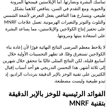
تماسك البشرة ونضارتها. أما الإيلاستين فيمنحها المرونة
والحيوية. ومع التقدم في السن، يتناقص كلاهما بشكل
طبيعي. ويتسارع هذا التناقص بفعل التعرض لأشعة الشمس
والتلوث والتوتر والتغيرات الهرمونية. تعمل علاجات MNRF
على تحفيز إنتاج الكولاجين والإيلاستين، مما يساعد البشرة
على استعادة بنيتها ومرونتها.
لا يلاحظ معظم المرضى النتائج النهائية فورًا لأن إعادة بناء
الكولاجين تستغرق وقتًا. قد تظهر التحسينات الأولية خلال
أسابيع قليلة، لكن النتائج المثلى غالبًا ما تتحقق خلال شهرين
إلى ثلاثة أشهر. هذا التحسن التدريجي هو أحد أسباب إقبال
الكثيرين على تقنية الوخز بالإبر الدقيقة بترددات الراديو، إذ
تبدو طبيعية وليست مصطنعة.
الفوائد الرئيسية للوخز بالإبر الدقيقة
بتقنية MNRF