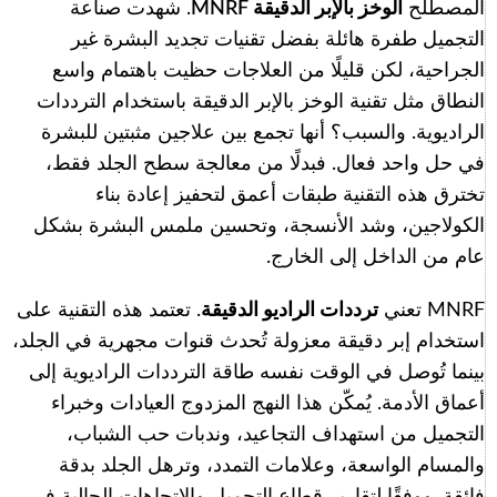
المصطلح
الوخز بالإبر الدقيقة MNRF
. شهدت صناعة
التجميل طفرة هائلة بفضل تقنيات تجديد البشرة غير
الجراحية، لكن قليلًا من العلاجات حظيت باهتمام واسع
النطاق مثل تقنية الوخز بالإبر الدقيقة باستخدام الترددات
الراديوية. والسبب؟ أنها تجمع بين علاجين مثبتين للبشرة
في حل واحد فعال. فبدلًا من معالجة سطح الجلد فقط،
تخترق هذه التقنية طبقات أعمق لتحفيز إعادة بناء
الكولاجين، وشد الأنسجة، وتحسين ملمس البشرة بشكل
عام من الداخل إلى الخارج.
MNRF تعني
ترددات الراديو الدقيقة
. تعتمد هذه التقنية على
استخدام إبر دقيقة معزولة تُحدث قنوات مجهرية في الجلد،
بينما تُوصل في الوقت نفسه طاقة الترددات الراديوية إلى
أعماق الأدمة. يُمكّن هذا النهج المزدوج العيادات وخبراء
التجميل من استهداف التجاعيد، وندبات حب الشباب،
والمسام الواسعة، وعلامات التمدد، وترهل الجلد بدقة
فائقة. ووفقًا لتقارير قطاع التجميل والاتجاهات الحالية في