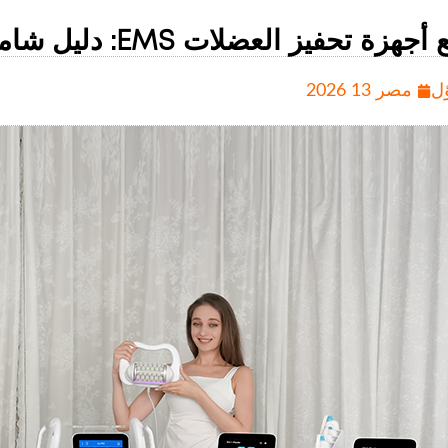
 تحفيز العضلات EMS: دليل شامل لاختيار شريك OEM المناسب
ل
مصر 13 2026