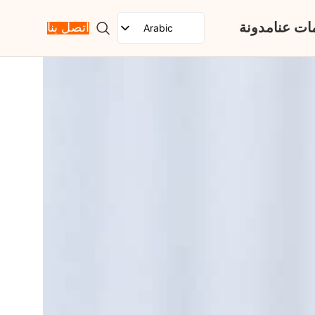
ات عنا
مدونة
Arabic
اتصل بنا
English
Spanish
French
Russian
Portuguese
Japanese
German
Korean
Italian