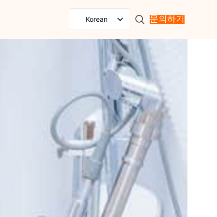
Korean
문의하기
English
Spanish
French
Russian
Portuguese
Japanese
German
Italian
Arabic