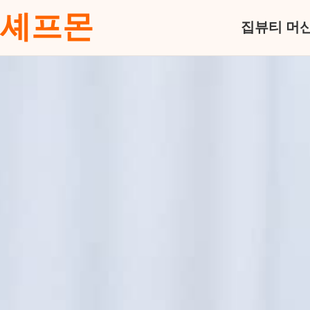
셰프몬
집
뷰티 머