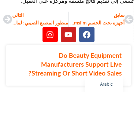
تسعى إلى تقديم نتائج متسقة ومُركزة على العميل.
Korean
German
سابق
التالي
أجهزة نحت الجسم Emslim بالجملة: تقنية HIPEM RF EMS لبناء العضلات وتقليل الدهون
منظور المصنع الصيني: لماذا تُعيد تقنية HIFU 9D/7D تعريف العلاجات التجميلية غير الجراحية
Japanese
Portuguese
Russian
French
Do Beauty Equipment
Spanish
Manufacturers Support Live
Streaming Or Short Video Sales?
English
Arabic
How Can Beauty Equipment Agents
Develop Beauty Salon Customers?