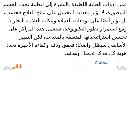
فمن أدوات العناية اللطيفة بالبشرة إلى أنظمة نحت الجسم
Japanese
المتطورة، لا تؤثر معدات التجميل على نتائج العلاج فحسب،
Portuguese
بل تؤثر أيضًا على توقعات العملاء ومكانة العلامة التجارية.
Russian
ومع استمرار تطور التكنولوجيا، ستعمل هذه المراكز على
French
تحسين استراتيجياتها المتعلقة بالمعدات، لكن التمييز
Spanish
الأساسي سيظل واضحًا: فعمق ودقة وكفاءة الأجهزة تحدد
English
هوية كل مركز تجميل وهدفه.
Arabic
سابق
التالي
كيف تجمع عيادات التجميل بين الليزر والموجات فوق الصوتية المركزة عالية الكثافة (HIFU) لخطط تجديد شباب الوجه الكاملة؟
استخدام معدات التجميل الاحترافية في مراكز السبا والعافية الحديثة
ما هي مدة الشحن لمعدات التجميل؟