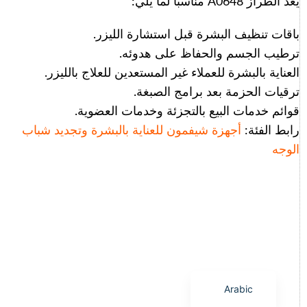
يُعدّ الطراز A0648 مناسبًا لما يلي:
باقات تنظيف البشرة قبل استشارة الليزر.
ترطيب الجسم والحفاظ على هدوئه.
العناية بالبشرة للعملاء غير المستعدين للعلاج بالليزر.
Italian
ترقيات الحزمة بعد برامج الصبغة.
Korean
قوائم خدمات البيع بالتجزئة وخدمات العضوية.
German
رابط الفئة:
أجهزة شيفمون للعناية بالبشرة وتجديد شباب
الوجه
Japanese
Portuguese
Russian
French
Spanish
English
Arabic