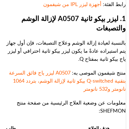
رابط الفئة:
أجهزة ليزر IPL من شيفمون
1. ليزر بيكو ثانية A0507 لإزالة الوشم
والتصبغات
بالنسبة لعيادة إزالة الوشم وعلاج التصبغات، فإن أول جهاز
يتم استيراده عادةً ما يكون ليزر بيكو ثانية احترافي أو ليزر
ياج بيكو ثانية بمفتاح Q.
منتج شيفمون الموصى به:
A0507 ليزر ياج فائق السرعة
بتقنية Q-switched بيكو ثانية لإزالة الوشم، بتردد 1064
نانومتر و532 نانومتر
معلومات عن وضعية العلاج الرئيسية من صفحة منتج
SHEFMON:
هدف العلاج
طلب