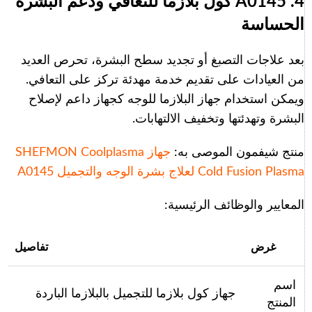
4. A0145 كول بلازما للتعافي ودعم البشرة
الحساسة
بعد علاجات التصبغ أو تجديد سطح البشرة، تحرص العديد
من العيادات على تقديم خدمة مهدئة تركز على التعافي.
ويمكن استخدام جهاز البلازما للوجه كجهاز داعم لإصلاح
البشرة وتهدئتها وتخفيف الالتهابات.
منتج شيفمون الموصى به:
جهاز SHEFMON Coolplasma
Cold Fusion Plasma لعلاج بشرة الوجه والتجميل A0145
المعايير والوظائف الرئيسية:
غرض
تفاصيل
اسم
جهاز كول بلازما للتجميل بالبلازما الباردة
المنتج