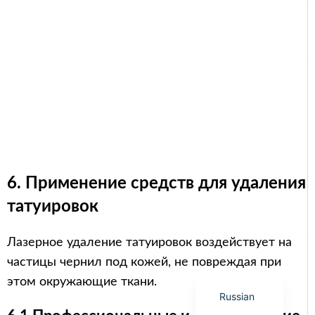
Arabic
Italian
Korean
German
Japanese
6. Применение средств для удаления
Portuguese
татуировок
French
Лазерное удаление татуировок воздействует на
Spanish
частицы чернил под кожей, не повреждая при
English
этом окружающие ткани.
Russian