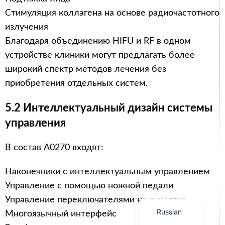
Стимуляция коллагена на основе радиочастотного
излучения
Благодаря объединению HIFU и RF в одном
устройстве клиники могут предлагать более
Arabic
широкий спектр методов лечения без
Italian
приобретения отдельных систем.
Korean
5.2 Интеллектуальный дизайн системы
German
управления
Japanese
Portuguese
В состав A0270 входят:
French
Наконечники с интеллектуальным управлением
Spanish
Управление с помощью ножной педали
English
Управление переключателями на рукоятке
Russian
Многоязычный интерфейс