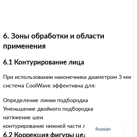
6. Зоны обработки и области
Arabic
применения
Italian
Korean
6.1 Контурирование лица
German
При использовании наконечника диаметром 3 мм
Japanese
система CoolWave эффективна для:
Portuguese
French
Определение линии подбородка
Spanish
Уменьшение двойного подбородка
натяжение шеи
English
контурирование нижней части лица
Russian
6.2 Коррекция фигуры целиком