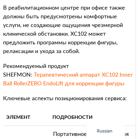
В реабилитационном центре при офисе также
должны быть предусмотрены комфортные
услуги, не создающие ощущения чрезмерной
клинической обстановки. XC102 может
Arabic
предложить программы коррекции фигуры,
Italian
релаксации и ухода за собой.
Korean
Рекомендуемый продукт
German
SHEFMON:
Терапевтический аппарат XC102 Inner
Japanese
Ball RollerZERO EndoLift для коррекции фигуры
Portuguese
Ключевые аспекты позиционирования сервиса:
French
Spanish
ЭЛЕМЕНТ
ПОДРОБНОСТИ
English
Russian
Портативное устройство для