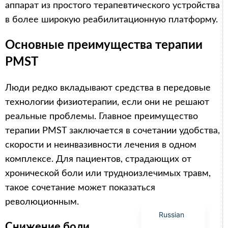
аппарат из простого терапевтического устройства
в более широкую реабилитационную платформу.
Основные преимущества терапии
PMST
Arabic
Italian
Люди редко вкладывают средства в передовые
Korean
технологии физиотерапии, если они не решают
German
реальные проблемы. Главное преимущество
Japanese
терапии PMST заключается в сочетании удобства,
скорости и неинвазивности лечения в одном
Portuguese
комплексе. Для пациентов, страдающих от
French
хронической боли или трудноизлечимых травм,
Spanish
такое сочетание может показаться
English
революционным.
Russian
Снижение боли