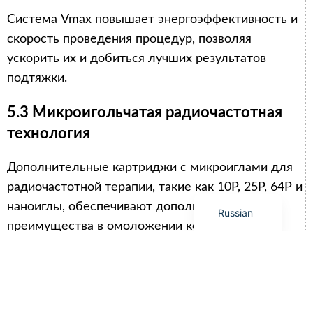
Arabic
Система Vmax повышает энергоэффективность и
Italian
скорость проведения процедур, позволяя
Korean
ускорить их и добиться лучших результатов
German
подтяжки.
Japanese
5.3 Микроигольчатая радиочастотная
Portuguese
технология
French
Spanish
Дополнительные картриджи с микроиглами для
радиочастотной терапии, такие как 10P, 25P, 64P и
English
наноиглы, обеспечивают дополнительные
Russian
преимущества в омоложении кожи, включая
улучшение текстуры, уменьшение рубцов и
сужение пор.
5.4 Функция Lipo HIFU