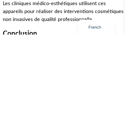
Les cliniques médico-esthétiques utilisent ces
Spanish
appareils pour réaliser des interventions cosmétiques
English
non invasives de qualité professionnelle.
French
Conclusion
SHEFMON incarne la puissance de l'industrie
chinoise des équipements esthétiques. Forte de
capacités de R&D étendues, d'une expérience
internationale à l'export et de services OEM/ODM
flexibles, elle est devenue un partenaire de confiance
pour les professionnels de la beauté du monde
entier. Qu'il s'agisse de solutions minceur, de soins de
la peau ou anti-âge, ses machines continuent de
façonner l'avenir des technologies esthétiques.
FAQ