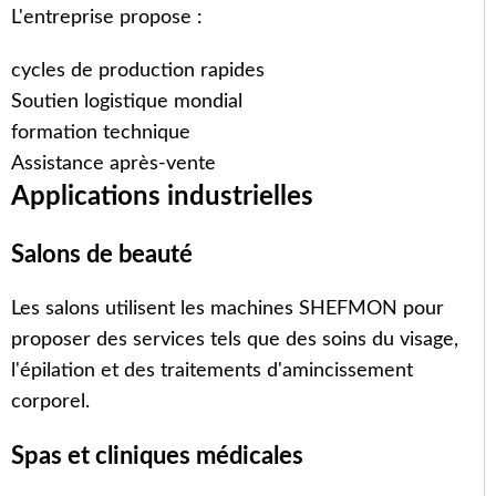
L'entreprise propose :
cycles de production rapides
Soutien logistique mondial
formation technique
Assistance après-vente
Applications industrielles
Salons de beauté
Arabic
Les salons utilisent les machines SHEFMON pour
Italian
proposer des services tels que des soins du visage,
Korean
l'épilation et des traitements d'amincissement
German
corporel.
Japanese
Spas et cliniques médicales
Portuguese
Russian