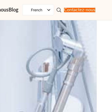
nous
Blog
French
Contactez-nous
English
Spanish
Russian
Portuguese
Japanese
German
Korean
Italian
Arabic