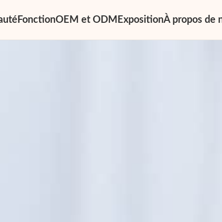
auté
Fonction
OEM et ODM
Exposition
À propos de 