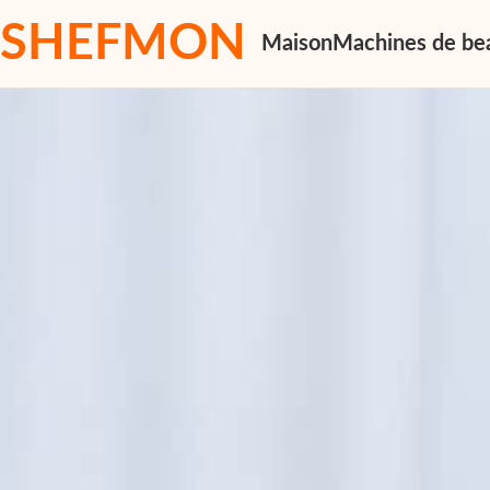
SHEFMON
Maison
Machines de be