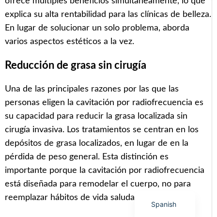
ofrece múltiples beneficios simultáneamente, lo que
explica su alta rentabilidad para las clínicas de belleza.
En lugar de solucionar un solo problema, aborda
varios aspectos estéticos a la vez.
Arabic
Reducción de grasa sin cirugía
Italian
Una de las principales razones por las que las
Korean
personas eligen la cavitación por radiofrecuencia es
German
su capacidad para reducir la grasa localizada sin
Japanese
cirugía invasiva. Los tratamientos se centran en los
Portuguese
depósitos de grasa localizados, en lugar de en la
Russian
pérdida de peso general. Esta distinción es
importante porque la cavitación por radiofrecuencia
French
está diseñada para remodelar el cuerpo, no para
English
reemplazar hábitos de vida saludables.
Spanish