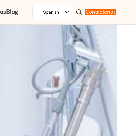
ros
Blog
Spanish
Contáctenos
English
French
Russian
Portuguese
Japanese
German
Korean
Italian
Arabic