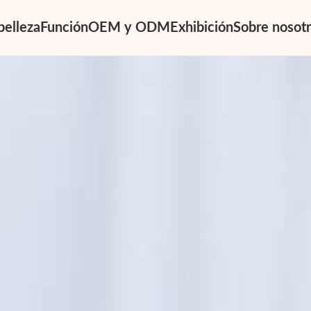
belleza
Función
OEM y ODM
Exhibición
Sobre nosot