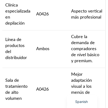
Clínica
especializada
Aspecto vertical
A0426
en
más profesional
depilación
Arabic
Cubre la
Italian
Línea de
demanda de
productos
Korean
Ambos
compradores
del
German
de nivel básico
distribuidor
y premium.
Japanese
Portuguese
Mejor
Russian
Sala de
adaptación
French
tratamiento
visual a los
A0426
de alto
menús de
English
volumen
servicio de
Spanish
estilo clínico.