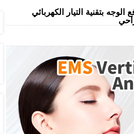
SHEFMON لنحت ورفع الوجه بتقنية التيار الكهربائي
راحي