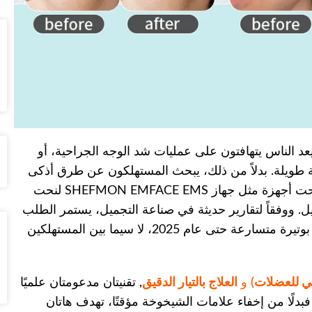
يعد الناس يتهافتون على عمليات شد الوجه الجراحية، أو
اهة طويلة. بدلاً من ذلك، يبحث المستهلكون عن طرق أذكى
وأكثر أماناً وطبيعية للحفاظ على بشرة شابة. لهذا السبب تحديداً، أصبحت أجهزة مثل جهاز SHEFMON EMFACE EMS لنحت
ميل. ووفقاً لتقارير حديثة في صناعة التجميل، يستمر الطلب
على أجهزة شد البشرة وتحديد ملامح الوجه غير الجراحية في الارتفاع بوتيرة متسارعة حتى عام 2025، لا سيما بين المستهلكين
و
العلاج بالتيار الدقيق
, تقنيتان مدعومتان علميًا
بدلًا من إخفاء علامات الشيخوخة مؤقتًا، تهدف هاتان