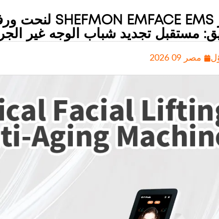
جهاز  EMFACE EMS
يق: مستقبل تجديد شباب الوجه غير الج
ل
مصر 09 2026