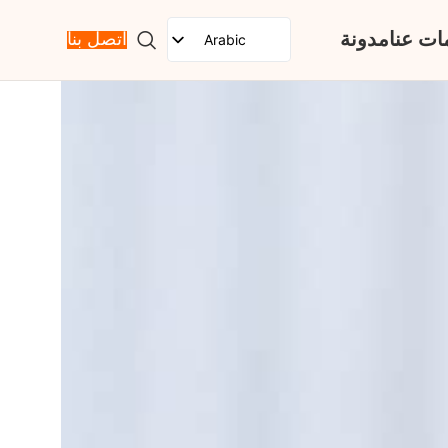
ات عنا
مدونة
Arabic
اتصل بنا
English
Spanish
French
Russian
Portuguese
Japanese
German
Korean
Italian