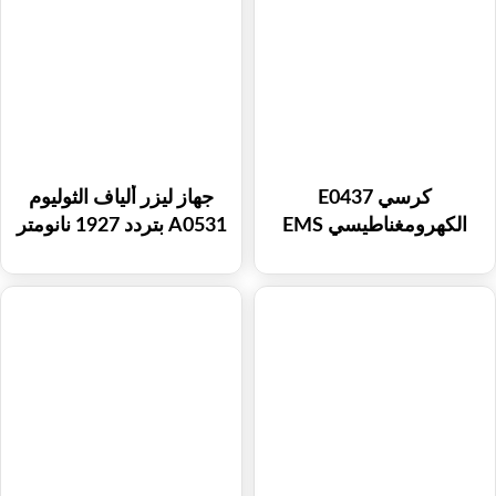
كرسي E0437
جهاز ليزر ألياف الثوليوم
الكهرومغناطيسي EMS
A0531 بتردد 1927 نانومتر
لتقوية عضلات قاع الحوض
و1550 نانومتر لعلاج تضييق
وتدريب عضلات الظهر
المهبل وتصبغات الجلد
وندبات حب الشباب