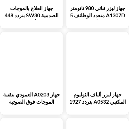
جهاز ليزر ثنائي 980 نانومتر
جهاز العلاج بالموجات
A1307D متعدد الوظائف 5
الصدمية SW30 بتردد 448
في 1 لإزالة الآفات الوعائية
كيلوهرتز أحادي القطب
وعلاج فطريات الأظافر
بترددات الراديو لتخفيف
وتجديد البشرة
الألم واستعادة العضلات
جهاز ليزر ألياف الثوليوم
جهاز A0203 العمودي بتقنية
المكتبي A0532 بتردد 1927
الموجات فوق الصوتية
نانومتر و1550 نانومتر
المركزة عالية الكثافة
لتجديد البشرة وإزالة
(HIFU) ثنائي المقبض 7D
التصبغات وعلاج ندبات حب