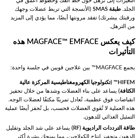
التغيرات إلى ترهل حول خط الفك وخطوط أعمق في
الجلد.
طبقة SMAS
(الأنسجة التي تربط عضلات وجهك
ورقبتك ببشرتك) تفقد مرونتها أيضًا، مما يؤدي إلى المزيد
من الترهل.
كيف يعكس MAGFACE™ EMFACE هذه
التأثيرات
يجمع MAGFACE™ بين علاجين قويين في جلسة واحدة:
HIFEM™ (تكنولوجيا الكهرومغناطيسية المركزة عالية
الكثافة)
يساعد على بناء العضلات وشدها من خلال تحفيز
انقباضات فوق عظمية، تُعادل تمرينًا مكثفًا لعضلات الوجه.
هذه العملية لا تُقوي العضلات فحسب، بل تُحفز أيضًا عملية
التمثيل الغذائي للدهون.
طاقة الترددات الراديوية (RF)
يساعد على شد الجلد وتقليل
الدهون وتحفيز إنتاج الكولاجين، مما يمنحك بشرة أكثر