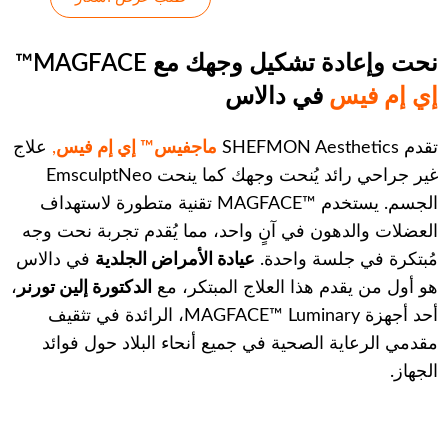
نحت وإعادة تشكيل وجهك مع MAGFACE™
إي إم فيس
في دالاس
تقدم SHEFMON Aesthetics
ماجفيس™ إي إم فيس
,
علاج
غير جراحي رائد يُنحت وجهك كما ينحت EmsculptNeo
الجسم. يستخدم MAGFACE™‎ تقنية متطورة لاستهداف
العضلات والدهون في آنٍ واحد، مما يُقدم تجربة نحت وجه
مُبتكرة في جلسة واحدة.
عيادة الأمراض الجلدية
في دالاس
هو أول من يقدم هذا العلاج المبتكر، مع
الدكتورة إلين تورنر
،
أحد أجهزة MAGFACE™ Luminary، الرائدة في تثقيف
مقدمي الرعاية الصحية في جميع أنحاء البلاد حول فوائد
الجهاز.