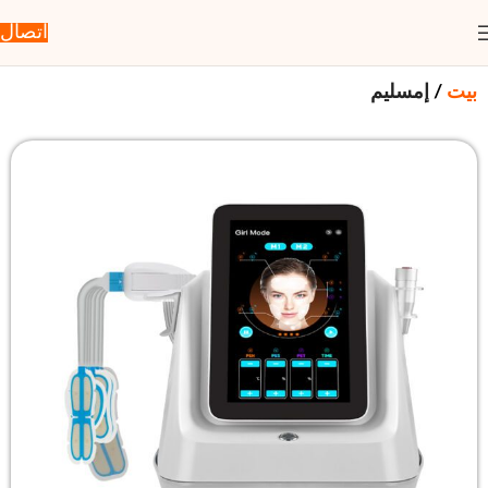
اتصال
بيت
إمسليم