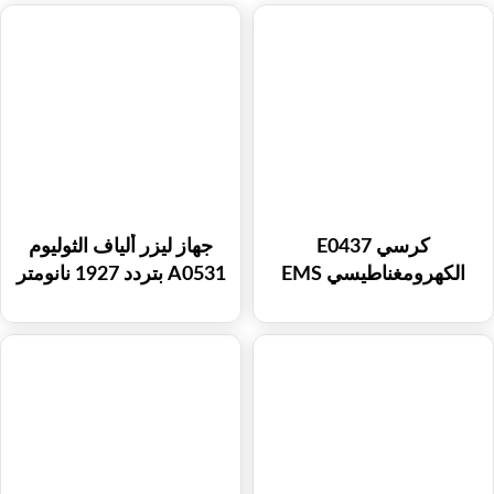
كرسي E0437
جهاز ليزر ألياف الثوليوم
الكهرومغناطيسي EMS
A0531 بتردد 1927 نانومتر
لتقوية عضلات قاع الحوض
و1550 نانومتر لعلاج تضييق
وتدريب عضلات الظهر
المهبل وتصبغات الجلد
وندبات حب الشباب