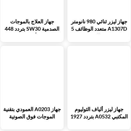
جهاز ليزر ثنائي 980 نانومتر
جهاز العلاج بالموجات
A1307D متعدد الوظائف 5
الصدمية SW30 بتردد 448
في 1 لإزالة الآفات الوعائية
كيلوهرتز أحادي القطب
وعلاج فطريات الأظافر
بترددات الراديو لتخفيف
وتجديد البشرة
الألم واستعادة العضلات
جهاز ليزر ألياف الثوليوم
جهاز A0203 العمودي بتقنية
المكتبي A0532 بتردد 1927
الموجات فوق الصوتية
نانومتر و1550 نانومتر
المركزة عالية الكثافة