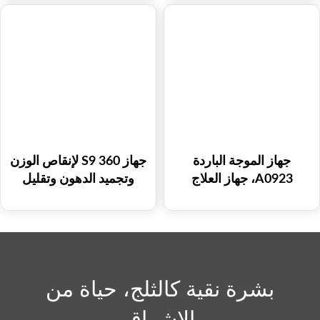
لتجديد البشرة وإزالة
(HIFU) ثنائي المقبض 7D
التصبغات وعلاج ندبات حب
الشباب المهبلي
جهاز الموجة الباردة
جهاز S9 360 لإنقاص الوزن
A0923، جهاز العلاج
وتجميد الدهون وتقليل
بالميكروويف، تشكيل
السيلوليت وتجميد الدهون
الجسم، شد الجلد، معدات
وجهاز التخسيس وتجميد
التجميل، جهاز الموجة
الدهون
الباردة
بشرة نقية كالثلج، حياة من