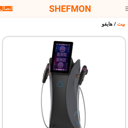
اتصال
بيت
هايفو