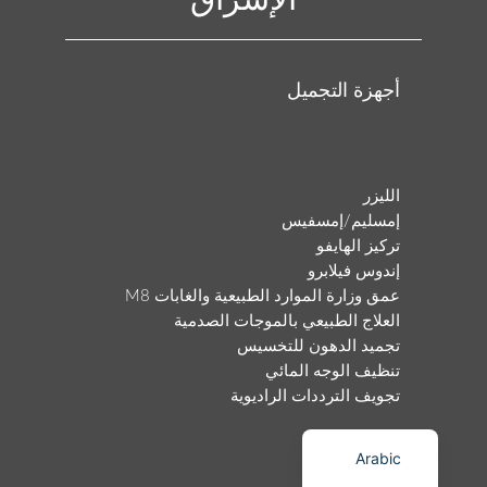
الإشراق
أجهزة التجميل
Italian
Korean
الليزر
German
إمسليم/إمسفيس
Japanese
تركيز الهايفو
إندوس فيلابرو
Portuguese
عمق وزارة الموارد الطبيعية والغابات M8
Russian
العلاج الطبيعي بالموجات الصدمية
تجميد الدهون للتخسيس
French
تنظيف الوجه المائي
Spanish
تجويف الترددات الراديوية
English
عن
Arabic