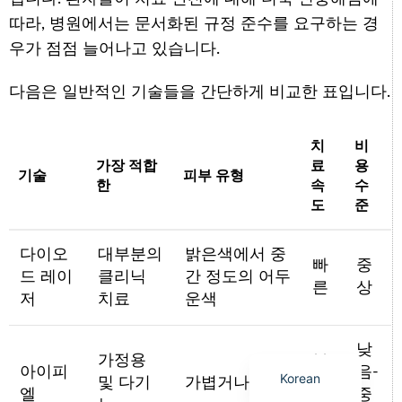
따라, 병원에서는 문서화된 규정 준수를 요구하는 경
우가 점점 늘어나고 있습니다.
다음은 일반적인 기술들을 간단하게 비교한 표입니다.
Arabic
Italian
치
비
가장 적합
료
용
German
기술
피부 유형
한
속
수
Japanese
도
준
Portuguese
다이오
대부분의
밝은색에서 중
Russian
빠
중
드 레이
클리닉
간 정도의 어두
른
상
French
저
치료
운색
Spanish
English
낮
가정용
보
아이피
음-
Korean
및 다기
가볍거나 중간
통
엘
중