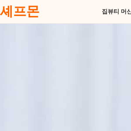
셰프몬
집
뷰티 머