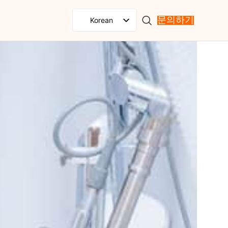
Korean
문의하기
English
Spanish
French
Russian
Portuguese
Japanese
German
Italian
Arabic