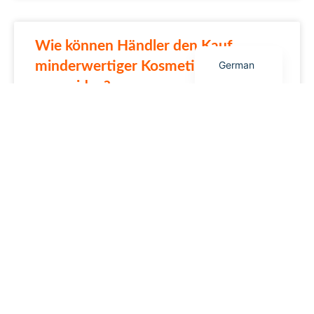
Spanish
English
Wie können Händler den Kauf
minderwertiger Kosmetikgeräte
German
vermeiden?
Was ist ein Coolwave-
Körperformungsgerät und für wen
ist es geeignet?
A0923 Cool Wave Maschine zur
Körperformung und Hautstraffung