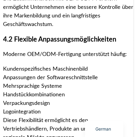
ermöglicht Unternehmen eine bessere Kontrolle über
ihre Markenbildung und ein langfristiges
Geschäftswachstum.
Arabic
4.2 Flexible Anpassungsmöglichkeiten
Italian
Moderne OEM/ODM-Fertigung unterstützt häufig:
Korean
Japanese
Kundenspezifisches Maschinenbild
Anpassungen der Softwareschnittstelle
Portuguese
Mehrsprachige Systeme
Russian
Handstückkombinationen
French
Verpackungsdesign
Spanish
Logointegration
English
Diese Flexibilität ermöglicht es den
German
Vertriebshändlern, Produkte an unterschiedliche