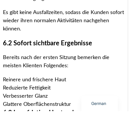
Es gibt keine Ausfallzeiten, sodass die Kunden sofort
Arabic
wieder ihren normalen Aktivitäten nachgehen
Italian
können.
Korean
6.2 Sofort sichtbare Ergebnisse
Japanese
Portuguese
Bereits nach der ersten Sitzung bemerken die
Russian
meisten Klienten Folgendes:
French
Reinere und frischere Haut
Spanish
Reduzierte Fettigkeit
English
Verbesserter Glanz
German
Glattere Oberflächenstruktur
6.3 Langfristige Hautverbesserungen
Bei regelmäßiger Anwendung trägt die Behandlung