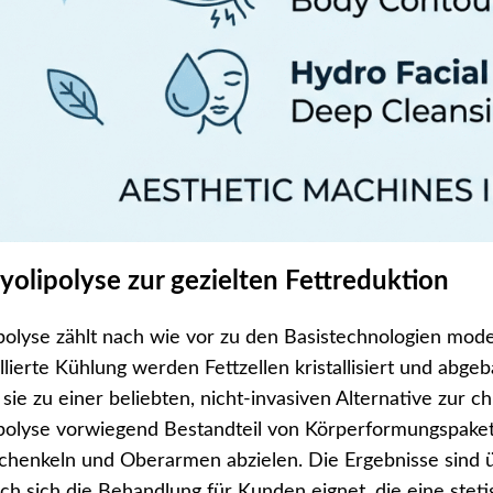
ryolipolyse zur gezielten Fettreduktion
ipolyse zählt nach wie vor zu den Basistechnologien m
llierte Kühlung werden Fettzellen kristallisiert und ab
sie zu einer beliebten, nicht-invasiven Alternative zur c
polyse vorwiegend Bestandteil von Körperformungspaketen,
henkeln und Oberarmen abzielen. Die Ergebnisse sind 
h sich die Behandlung für Kunden eignet, die eine steti