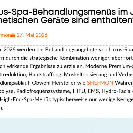
us-Spa-Behandlungsmenüs im J
hetischen Geräte sind enthalten
fmon
27. Mai 2026
r 2026 werden die Behandlungsangebote von Luxus-Spas 
n durch die strategische Kombination weniger, aber forts
ich wirkende Ergebnisse zu erzielen. Moderne Premium-S
ttreduktion, Hautstraffung, Muskeltonisierung und Verbe
dlungsablauf. Obwohl Hersteller wie
SHEFMON
Während
polyse, Radiofrequenzsysteme, HIFU, EMS, Hydro-Facial
High-End-Spa-Menüs typischerweise nur wenige Kerngerä
n.