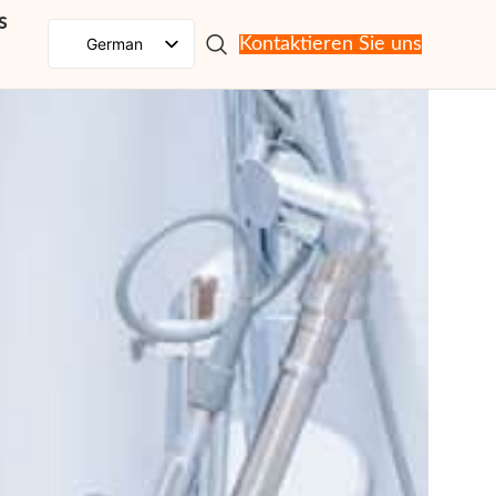
s
German
Kontaktieren Sie uns
English
Spanish
French
Russian
Portuguese
Japanese
Korean
Italian
Arabic