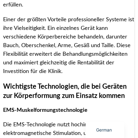
erfüllen.
Einer der größten Vorteile professioneller Systeme ist
ihre Vielseitigkeit. Ein einzelnes Gerät kann
verschiedene Körperbereiche behandeln, darunter
Arabic
Bauch, Oberschenkel, Arme, Gesäß und Taille. Diese
Italian
Flexibilität erweitert die Behandlungsmöglichkeiten
Korean
und maximiert gleichzeitig die Rentabilität der
Japanese
Investition für die Klinik.
Portuguese
Wichtigste Technologien, die bei Geräten
Russian
zur Körperformung zum Einsatz kommen
French
Spanish
EMS-Muskelformungstechnologie
English
Die EMS-Technologie nutzt hochintensive
German
elektromagnetische Stimulation, um kraftvolle