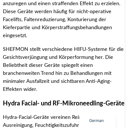
anzuregen und einen straffenden Effekt zu erzielen.
Diese Geräte werden häufig für nicht-operative
Facelifts, Faltenreduzierung, Konturierung der
Kieferpartie und Körperstraffungsbehandlungen
Arabic
eingesetzt.
Italian
SHEFMON stellt verschiedene HIFU-Systeme für die
Korean
Gesichtsverjüngung und Körperformung her. Die
Japanese
Beliebtheit dieser Geräte spiegelt einen
Portuguese
branchenweiten Trend hin zu Behandlungen mit
minimaler Ausfallzeit und sichtbaren Anti-Aging-
Russian
Effekten wider.
French
Spanish
Hydra Facial- und RF-Mikroneedling-Geräte
English
Hydra-Facial-Geräte vereinen Reinigung, Peeling,
German
Ausreinigung, Feuchtigkeitszufuhr und Serum-